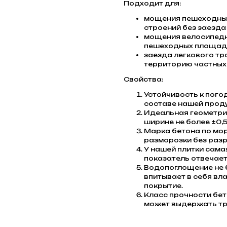
Подходит для:
мощения пешеходных
строений без заезда
мощения велосипедн
пешеходных площадо
заезда легкового тр
территорию частных 
Свойства:
Устойчивость к пого
составе нашей проду
Идеальная геометрия
ширине не более ±0,5
Марка бетона по мо
разморозки без разр
У нашей плитки сама
показатель отвечает
Водопоглощение не б
впитывает в себя вла
покрытие.
Класс прочности бет
может выдержать тр