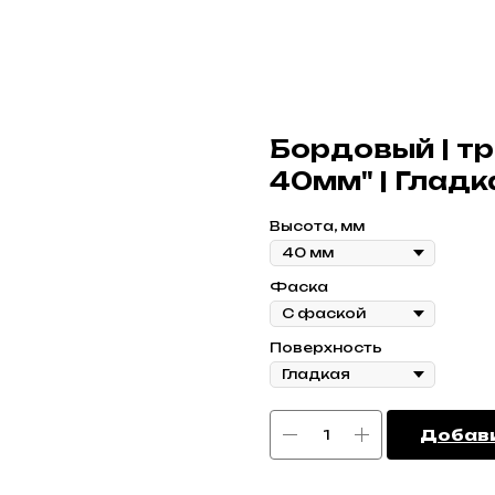
Бордовый | т
40мм" | Гладк
Высота, мм
Фаска
Поверхность
Добави