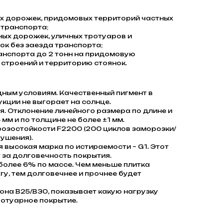
 дорожек, придомовых территорий частных
 транспорта;
ых дорожек, уличных тротуаров и
к без заезда транспорта;
анспорта до 2 тонн на придомовую
строений и территорию стоянок.
дным условиям. Качественный пигмент в
кции не выгорает на солнце.
. Отклонение линейного размера по длине и
 мм и по толщине не более ±1 мм.
розостойкости F2200 (200 циклов заморозки/
ушения).
я высокая марка по истираемости – G1. Этот
 за долговечность покрытия.
олее 6% по массе. Чем меньше плитка
гу, тем долговечнее и прочнее будет
она В25/В30, показывает какую нагрузку
отуарное покрытие.