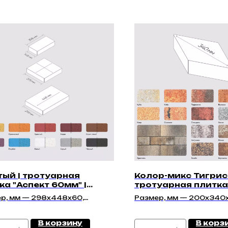
ый | тротуарная
Колор-микс Тигрис 
ка "Аспект 60мм" |
тротуарная плитка
кая
70мм" | Гладкая
р, мм — 298х448х60,
Размер, мм — 200х340
98х60, 298х148х60
В корзину
В корз