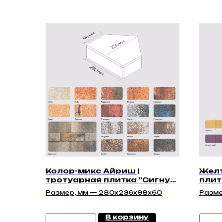
Колор-микс Айриш |
Желт
тротуарная плитка "Сигнум
плит
60мм" | Гладкая
Глад
Размер, мм — 280х236х98х60
Разме
298х2
В корзину