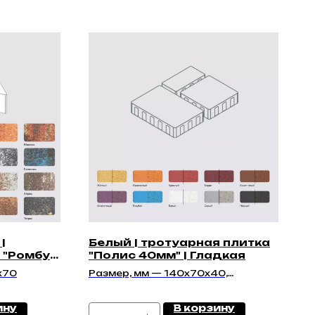
|
Белый | тротуарная плитка
 "Ромбус
"Полис 40мм" | Гладкая
х70
Размер, мм — 140х70х40,
140х140х40, 210х140х40
ину
В корзину