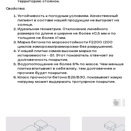
территорию стоянок.
Свойства:
Устойчивость к погодным условиям. Качественный
пигмент в составе нашей продукции не выгорает на
солнце.
Идеальная геометрия. Отклонение линейного
размера по длине и ширине не более ±0,5 мм и по
толщине не более ±1 мм.
Марка бетона по морозостойкости F2200 (200
циклов заморозки/разморозки без разрушения).
У нашей плитки самая высокая марка по
истираемости – G1. Этот показатель отвечает за
долговечность покрытия.
Водопоглощение не более 6% по массе. Чем меньше
плитка впитывает в себя влагу, тем долговечнее и
прочнее будет покрытие.
Класс прочности бетона В25/В30, показывает какую
нагрузку может выдержать тротуарное покрытие.