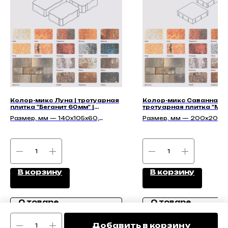
Колор-микс Луна | тротуарная
Колор-микс Саванна |
плитка "Беганит 60мм" |
тротуарная плитка "Мо
Гладкая
67мм" | Гладкая
Размер, мм — 140х105х60,
Размер, мм — 200x200x6
210х140х60, 140х140х60,
200х300х67, 300х300х
175х140х60
В корзину
В корзину
О товаре
О товаре
Добавить в корзину