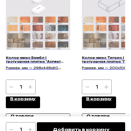
Колор-микс Бамбл |
Колор-микс Тигрис |
тротуарная плитка "Аспект
тротуарная плитка "Пет
60мм" | Гладкая
40мм" | Гладкая
Размер, мм — 298х448х60,
Размер, мм — 200x100x4
298х298х60, 298х148х60
200x100x60, 200x100x8
В корзину
В корзину
О товаре
О товаре
Добавить в корзину