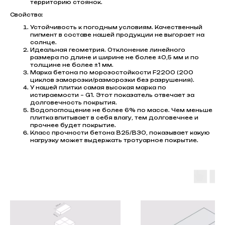
территорию стоянок.
Свойства:
Устойчивость к погодным условиям. Качественный
пигмент в составе нашей продукции не выгорает на
солнце.
Идеальная геометрия. Отклонение линейного
размера по длине и ширине не более ±0,5 мм и по
толщине не более ±1 мм.
Марка бетона по морозостойкости F2200 (200
циклов заморозки/разморозки без разрушения).
У нашей плитки самая высокая марка по
истираемости – G1. Этот показатель отвечает за
долговечность покрытия.
Водопоглощение не более 6% по массе. Чем меньше
плитка впитывает в себя влагу, тем долговечнее и
прочнее будет покрытие.
Класс прочности бетона В25/В30, показывает какую
нагрузку может выдержать тротуарное покрытие.