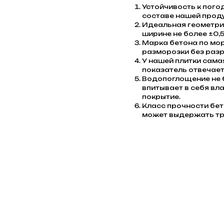
Устойчивость к пого
составе нашей проду
Идеальная геометрия
ширине не более ±0,5
Марка бетона по мо
разморозки без разр
У нашей плитки сама
показатель отвечает
Водопоглощение не б
впитывает в себя вла
покрытие.
Класс прочности бет
может выдержать тр