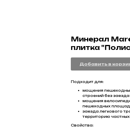
Минерал Mare
плитка "Поли
Добавить в корзи
Подходит для:
мощения пешеходных
строений без заезда
мощения велосипедн
пешеходных площадо
заезда легкового тр
территорию частных 
Свойства: