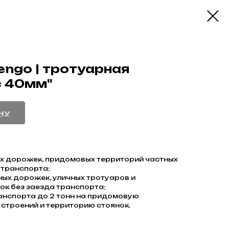
ngo | тротуарная
с 40мм"
ну
 дорожек, придомовых территорий частных
 транспорта;
ых дорожек, уличных тротуаров и
к без заезда транспорта;
анспорта до 2 тонн на придомовую
строений и территорию стоянок.