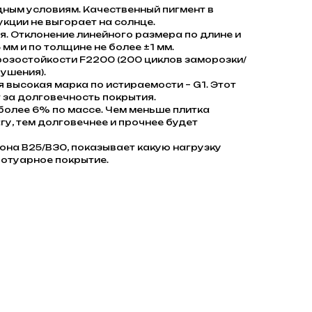
дным условиям. Качественный пигмент в
кции не выгорает на солнце.
. Отклонение линейного размера по длине и
 мм и по толщине не более ±1 мм.
розостойкости F2200 (200 циклов заморозки/
ушения).
я высокая марка по истираемости – G1. Этот
 за долговечность покрытия.
олее 6% по массе. Чем меньше плитка
гу, тем долговечнее и прочнее будет
она В25/В30, показывает какую нагрузку
отуарное покрытие.