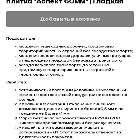
плитка "Аспект 60мм" | Гладкая
Добавить в корзину
Подходит для:
мощения пешеходных дорожек, придомовых
территорий частных строений без заезда транспорта;
мощения велосипедных дорожек, уличных тротуаров
и пешеходных площадок без заезда транспорта;
заезда легкового транспорта до 2 тонн на
придомовую территорию частных строений и
территорию стоянок.
Свойства:
Устойчивость к погодным условиям. Качественный
пигмент в составе нашей продукции не выгорает на
солнце.
Идеальная геометрия. Отклонение линейного
размера по длине и ширине не более ±0,5 мм и по
толщине не более ±1 мм.
Марка бетона по морозостойкости F2200 (200
циклов заморозки/разморозки без разрушения).
У нашей плитки самая высокая марка по
истираемости – G1. Этот показатель отвечает за
долговечность покрытия.