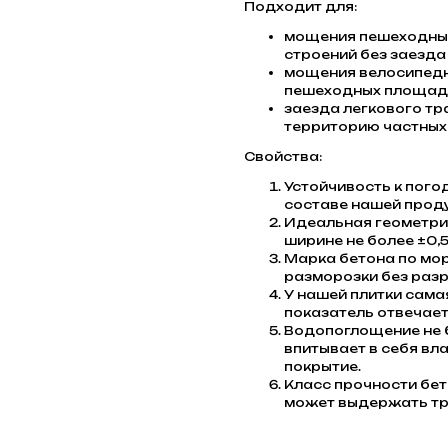
Подходит для:
мощения пешеходных
строений без заезда
мощения велосипедн
пешеходных площадо
заезда легкового тр
территорию частных 
Свойства:
Устойчивость к пого
составе нашей проду
Идеальная геометрия
ширине не более ±0,5
Марка бетона по мо
разморозки без разр
У нашей плитки сама
показатель отвечает
Водопоглощение не б
впитывает в себя вла
покрытие.
Класс прочности бет
может выдержать тр