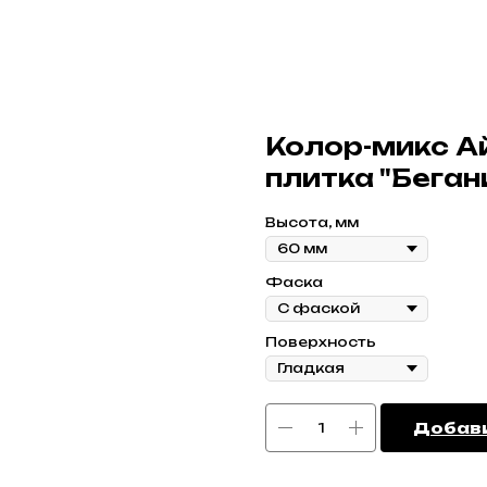
Колор-микс А
плитка "Беган
Высота, мм
Фаска
Поверхность
Добави