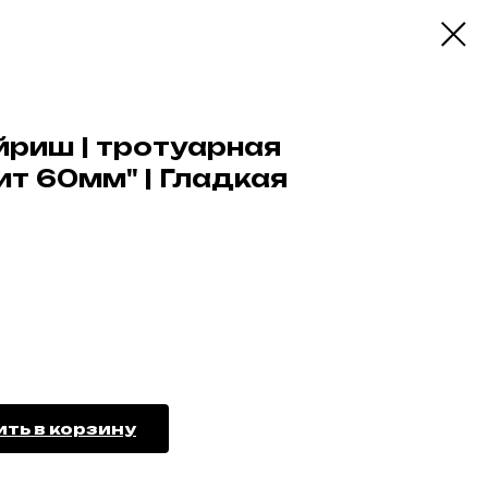
йриш | тротуарная
ит 60мм" | Гладкая
ть в корзину