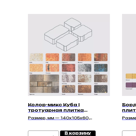
Колор-микс Куба |
Борд
тротуарная плитка
плит
"Беганит 60мм" | Гладкая
Глад
Размер, мм — 140х105х60,
Разме
210х140х60, 140х140х60,
210х1
175х140х60
175х1
В корзину