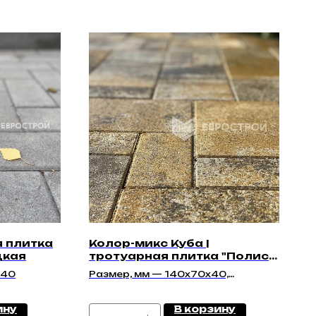
я плитка
Колор-микс Куба |
дкая
тротуарная плитка "Полис
40мм" | Гладкая
x40
Размер, мм — 140х70х40,
140х140х40, 210х140х40
ину
В корзину