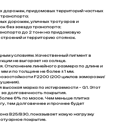
 дорожек, придомовых территорий частных
 транспорта;
ых дорожек, уличных тротуаров и
к без заезда транспорта;
анспорта до 2 тонн на придомовую
строений и территорию стоянок.
дным условиям. Качественный пигмент в
кции не выгорает на солнце.
. Отклонение линейного размера по длине и
 мм и по толщине не более ±1 мм.
розостойкости F2200 (200 циклов заморозки/
ушения).
я высокая марка по истираемости – G1. Этот
 за долговечность покрытия.
олее 6% по массе. Чем меньше плитка
гу, тем долговечнее и прочнее будет
она В25/В30, показывает какую нагрузку
отуарное покрытие.