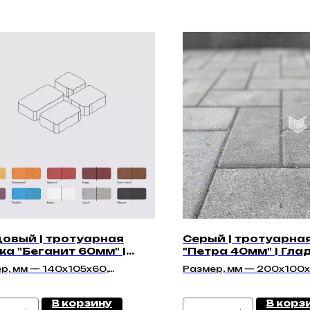
овый | тротуарная
Серый | тротуарна
ка "Беганит 60мм" |
"Петра 40мм" | Гла
кая
р, мм — 140х105х60,
Размер, мм — 200x100
40х60, 140х140х60,
40х60
В корзину
В корз