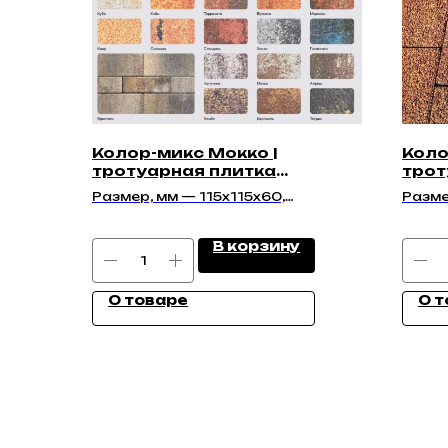
Колор-микс Мокко |
Коло
тротуарная плитка
трот
"Классико 60мм" | Гладкая
40мм
Размер, мм — 115х115х60,
Разме
115х91х60, 86х83х60
140х1
В корзину
О товаре
О т