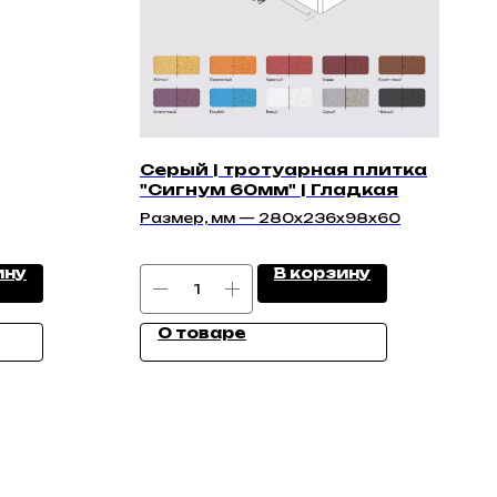
Серый | тротуарная плитка
"Сигнум 60мм" | Гладкая
Размер, мм — 280х236х98х60
ину
В корзину
О товаре