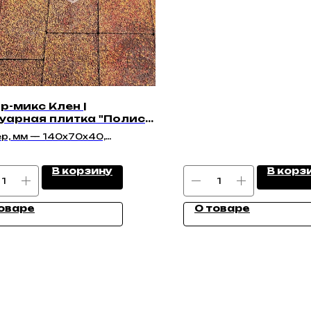
р-микс Клен |
уарная плитка "Полис
" | Гладкая
р, мм — 140х70х40,
40х40, 210х140х40
В корзину
В корз
оваре
О товаре