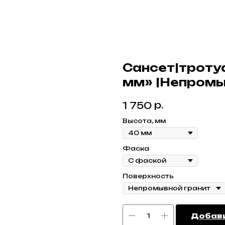
Сансет|троту
мм» |Непромы
р.
1 750
Высота, мм
Фаска
Поверхность
Добави