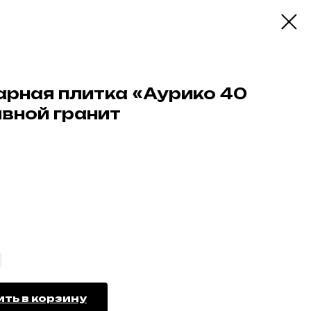
арная плитка «Аурико 40
вной гранит
ть в корзину