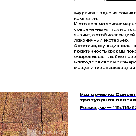
«Аурико» – одна из самы
компании.
И это весьма закономерно
современными, так и с тр
значит, с этой коллекцие
лаконичный экстерьер.
Эстетика, функциональнос
практичность формы поко
очаровывают любые пове
Благодаря своим размера
мощения как пешеходной з
Колор-микс Сансет 
тротуарная плитка
"Классико 60мм" | 
Размер, мм — 115х115х6
115х91х60, 86х83х60