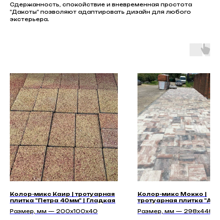
Сдержанность, спокойствие и вневременная простота
"Дакоты" позволяют адаптировать дизайн для любого
экстерьера.
Колор-микс Каир | тротуарная
Колор-микс Мокко |
плитка "Петра 40мм" | Гладкая
тротуарная плитка "Асп
60мм" | Гладкая
Размер, мм — 200x100x40
Размер, мм — 298х448х6
298х298х60, 298х148х6