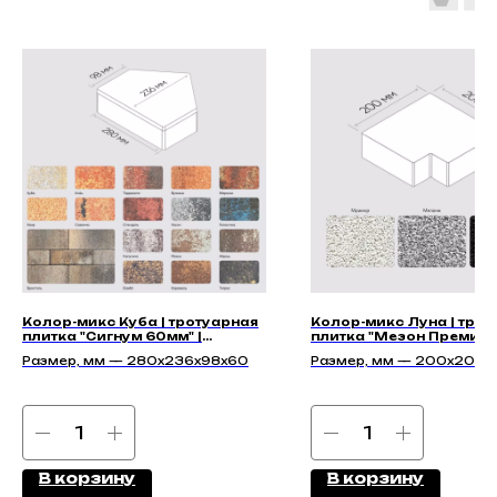
Колор-микс Куба | тротуарная
Колор-микс Луна | тро
плитка "Сигнум 60мм" |
плитка "Мезон Премиу
Гладкая
Размер, мм — 280х236х98х60
Размер, мм — 200х200х
В корзину
В корзину