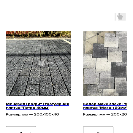
Минерал Графит | тротуарная
Колор-микс Хаски | тро
плитка "Петра 40мм"
плитка "Мезон 60мм" | 
Размер, мм — 200x100x40
Размер, мм — 200х200х