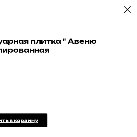
уарная плитка " Авеню
улированная
ть в корзину