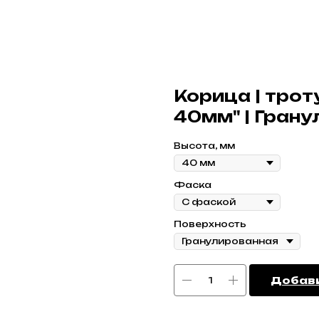
Корица | трот
40мм" | Гран
Высота, мм
Фаска
Поверхность
Добави