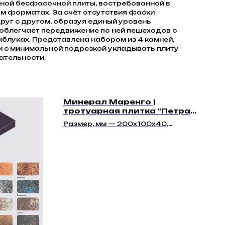
ной бесфасочной плиты, востребованной в
м форматах. За счёт отсутствия фаски
руг с другом, образуя единый уровень
 облегчает передвижение по ней пешеходов с
каблуках. Представлена набором из 4 камней,
и с минимальной подрезкой укладывать плиту
ательности.
Минерал Маренго |
тротуарная плитка "Петра
40мм"
Размер, мм — 200x100x40,
200x100x60, 200x100x80