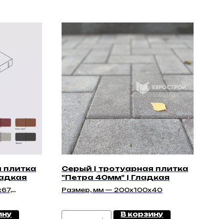
я плитка
Серый | тротуарная плитка
ладкая
"Петра 40мм" | Гладкая
67,
Размер, мм — 200x100x40
х67
ину
В корзину