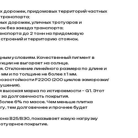
 дорожек, придомовых территорий частных
 транспорта;
ых дорожек, уличных тротуаров и
к без заезда транспорта;
анспорта до 2 тонн на придомовую
строений и территорию стоянок.
дным условиям. Качественный пигмент в
кции не выгорает на солнце.
. Отклонение линейного размера по длине и
 мм и по толщине не более ±1 мм.
розостойкости F2200 (200 циклов заморозки/
ушения).
я высокая марка по истираемости – G1. Этот
 за долговечность покрытия.
олее 6% по массе. Чем меньше плитка
гу, тем долговечнее и прочнее будет
она В25/В30, показывает какую нагрузку
отуарное покрытие.