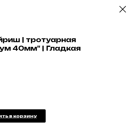
йриш | тротуарная
ум 40мм" | Гладкая
ть в корзину