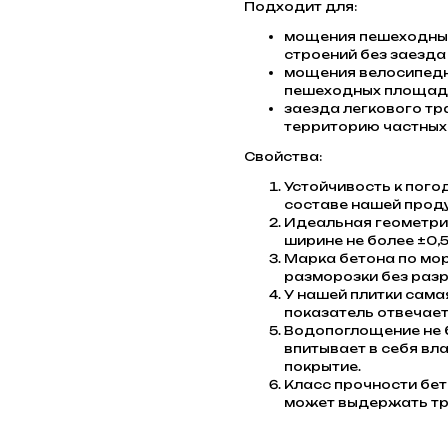
Подходит для:
мощения пешеходных
строений без заезда
мощения велосипедн
пешеходных площадо
заезда легкового тр
территорию частных 
Свойства:
Устойчивость к пого
составе нашей проду
Идеальная геометрия
ширине не более ±0,5
Марка бетона по мо
разморозки без разр
У нашей плитки сама
показатель отвечает
Водопоглощение не б
впитывает в себя вла
покрытие.
Класс прочности бет
может выдержать тр