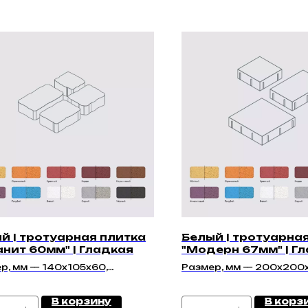
й | тротуарная плитка
Белый | тротуарна
анит 60мм" | Гладкая
"Модерн 67мм" | Г
р, мм — 140х105х60,
Размер, мм — 200x200x
40х60, 140х140х60,
200х300х67, 300х300
40х60
В корзину
В корз