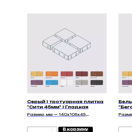
Серый | тротуарная плитка
Белы
"Сити 45мм" | Гладкая
"Бег
Размер, мм — 140х105х45,
Разме
210х140х45, 140х140х45,
210х1
175х140х45
175х1
В корзину