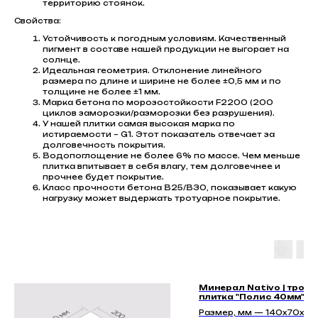
территорию стоянок.
Свойства:
Устойчивость к погодным условиям. Качественный
пигмент в составе нашей продукции не выгорает на
солнце.
Идеальная геометрия. Отклонение линейного
размера по длине и ширине не более ±0,5 мм и по
толщине не более ±1 мм.
Марка бетона по морозостойкости F2200 (200
циклов заморозки/разморозки без разрушения).
У нашей плитки самая высокая марка по
истираемости – G1. Этот показатель отвечает за
долговечность покрытия.
Водопоглощение не более 6% по массе. Чем меньше
плитка впитывает в себя влагу, тем долговечнее и
прочнее будет покрытие.
Класс прочности бетона В25/В30, показывает какую
нагрузку может выдержать тротуарное покрытие.
Минерал Nativo | троту
плитка "Полис 40мм"
Размер, мм — 140х70х40