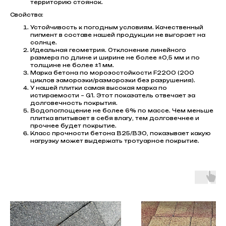
территорию стоянок.
Свойства:
Устойчивость к погодным условиям. Качественный
пигмент в составе нашей продукции не выгорает на
солнце.
Идеальная геометрия. Отклонение линейного
размера по длине и ширине не более ±0,5 мм и по
толщине не более ±1 мм.
Марка бетона по морозостойкости F2200 (200
циклов заморозки/разморозки без разрушения).
У нашей плитки самая высокая марка по
истираемости – G1. Этот показатель отвечает за
долговечность покрытия.
Водопоглощение не более 6% по массе. Чем меньше
плитка впитывает в себя влагу, тем долговечнее и
прочнее будет покрытие.
Класс прочности бетона В25/В30, показывает какую
нагрузку может выдержать тротуарное покрытие.