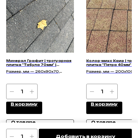
Минерал Графит | тротуарная
Колор-микс Каир | тро
плитка "Табула 70мм" |
плитка "Петра 40мм" | 
Гладкая
Размер, мм — 260х90х70,
Размер, мм — 200x100x
351х90х70, 428х90х70,
455х142х70, 584х142х70
В корзину
В корзину
О товаре
О товаре
Добавить в корзину