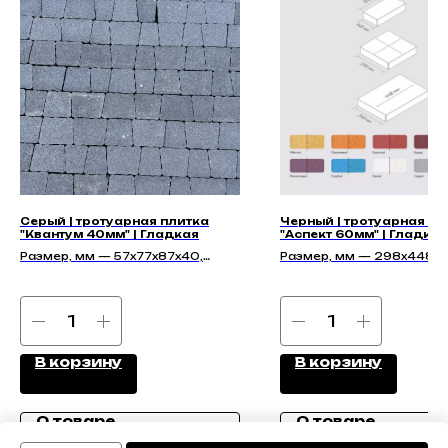
Серый | тротуарная плитка
Черный | тротуарная пл
"Квантум 40мм" | Гладкая
"Аспект 60мм" | Гладкая
Размер, мм — 57х77х87х40,
Размер, мм — 298х448х6
77х97х87х40, 97х117х87х40
298х298х60, 298х148х6
В корзину
В корзину
О товаре
О товаре