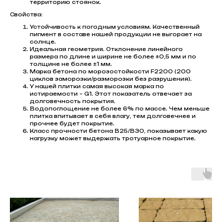
территорию стоянок.
Свойства:
Устойчивость к погодным условиям. Качественный
пигмент в составе нашей продукции не выгорает на
солнце.
Идеальная геометрия. Отклонение линейного
размера по длине и ширине не более ±0,5 мм и по
толщине не более ±1 мм.
Марка бетона по морозостойкости F2200 (200
циклов заморозки/разморозки без разрушения).
У нашей плитки самая высокая марка по
истираемости – G1. Этот показатель отвечает за
долговечность покрытия.
Водопоглощение не более 6% по массе. Чем меньше
плитка впитывает в себя влагу, тем долговечнее и
прочнее будет покрытие.
Класс прочности бетона В25/В30, показывает какую
нагрузку может выдержать тротуарное покрытие.